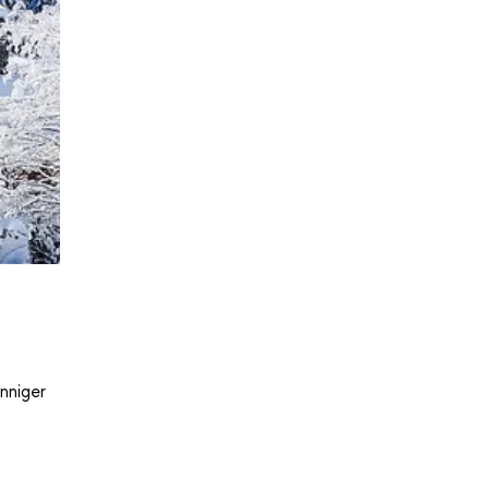
nniger