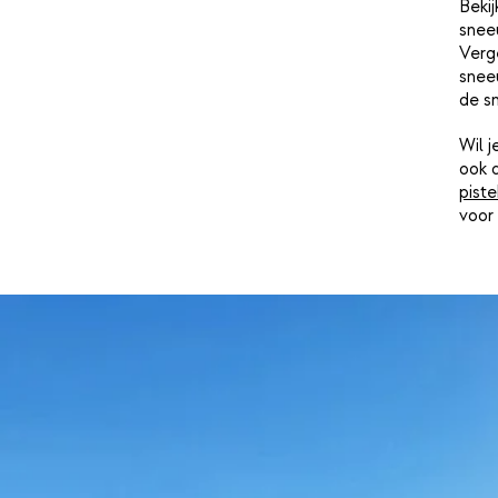
Bekij
snee
Verge
sneeu
de s
Wil 
ook 
piste
voor