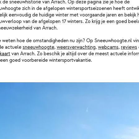
k de sneeuwhistorie van Arrach. Op deze pagina zie je hoe de
uwhoogte zich in de afgelopen wintersportseizoenen heeft ontwik
lijk eenvoudig de huidige winter met voorgaande jaren en bekijk 
wverloop van de afgelopen 17 winters. Zo krijg je een goed beel
neeuwzekerheid van Arrach.
je weten hoe de omstandigheden nu zijn? Op Sneeuwhoogte.nl vin
de actuele
sneeuwhoogte
,
weersverwachting
,
webcams
,
reviews
kaart
van Arrach. Zo beschik je altijd over de meest actuele infor
 een goed voorbereide wintersportvakantie.