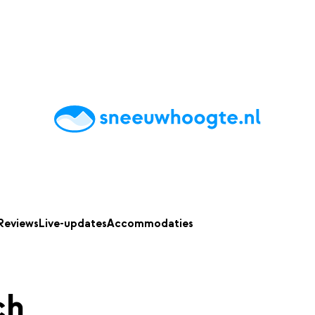
chting
Accommodaties
Tips
Reviews
Live updates
App
Reviews
Live-updates
Accommodaties
ch