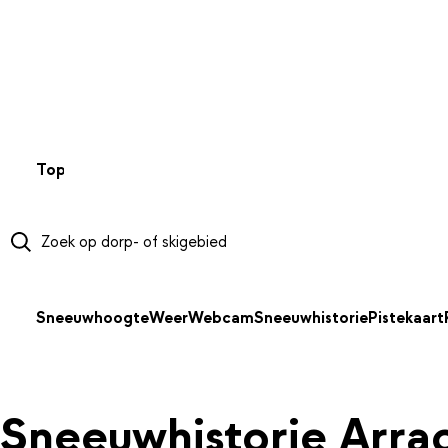
NAAR HOOFDINHOUD
Top 50
Webcams
Wintersportweer
Kaarten
Sneeuwverwa
Sneeuwhoogte
Weer
Webcam
Sneeuwhistorie
Pistekaart
Sneeuwhistorie Arra