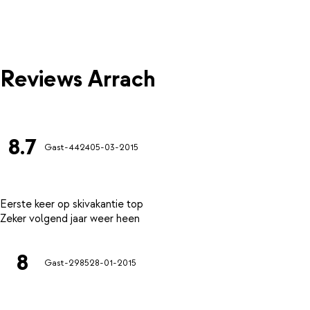
Reviews Arrach
8.7
Gast-4424
05-03-2015
Eerste keer op skivakantie top
8
Gast-2985
28-01-2015