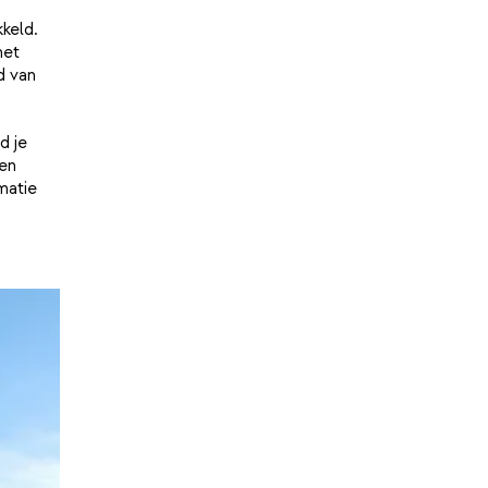
keld.
het
d van
d je
en
matie