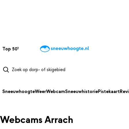
NAAR HOOFDINHOUD
Top 50
Webcams
Wintersportweer
Kaarten
Sneeuwverwacht
Sneeuwhoogte
Weer
Webcam
Sneeuwhistorie
Pistekaart
Rev
Webcams Arrach