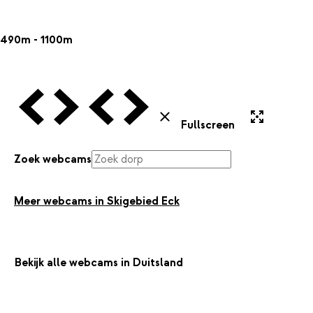
490m - 1100m
Vorige Webcam
Volgende Webcam
Vorige Webcam
Volgende Webcam
Uitvergroten
Sluiten
Fullscreen
Zoek webcams
Meer webcams in Skigebied Eck
Bekijk alle webcams in Duitsland