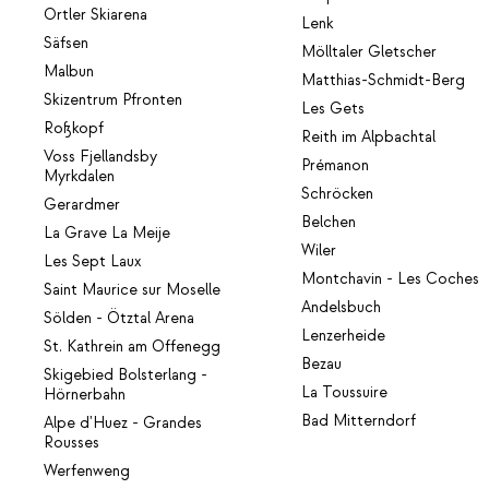
Ortler Skiarena
Lenk
Säfsen
Mölltaler Gletscher
Malbun
Matthias-Schmidt-Berg
Skizentrum Pfronten
Les Gets
Roßkopf
Reith im Alpbachtal
Voss Fjellandsby
Prémanon
Myrkdalen
Schröcken
Gerardmer
Belchen
La Grave La Meije
Wiler
Les Sept Laux
Montchavin - Les Coches
Saint Maurice sur Moselle
Andelsbuch
Sölden - Ötztal Arena
Lenzerheide
St. Kathrein am Offenegg
Bezau
Skigebied Bolsterlang -
La Toussuire
Hörnerbahn
Bad Mitterndorf
Alpe d'Huez - Grandes
Rousses
Werfenweng