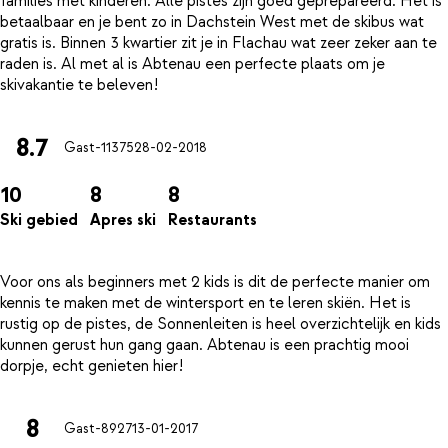
families met kinderen. Alle pistes zijn goed geprepareerd. Het is
betaalbaar en je bent zo in Dachstein West met de skibus wat
gratis is. Binnen 3 kwartier zit je in Flachau wat zeer zeker aan te
raden is. Al met al is Abtenau een perfecte plaats om je
8.7
Gast-11375
28-02-2018
10
8
8
Ski gebied
Apres ski
Restaurants
Voor ons als beginners met 2 kids is dit de perfecte manier om
kennis te maken met de wintersport en te leren skiën. Het is
rustig op de pistes, de Sonnenleiten is heel overzichtelijk en kids
kunnen gerust hun gang gaan. Abtenau is een prachtig mooi
8
Gast-8927
13-01-2017