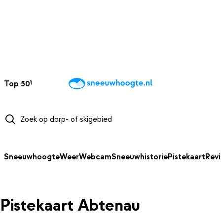
NAAR HOOFDINHOUD
Top 50
Webcams
Wintersportweer
Kaarten
Sneeuwverwacht
Sneeuwhoogte
Weer
Webcam
Sneeuwhistorie
Pistekaart
Rev
Pistekaart Abtenau