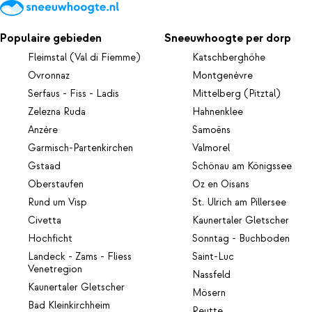
Populaire gebieden
Sneeuwhoogte per dorp
Fleimstal (Val di Fiemme)
Katschberghöhe
Ovronnaz
Montgenèvre
Serfaus - Fiss - Ladis
Mittelberg (Pitztal)
Zelezna Ruda
Hahnenklee
Anzère
Samoëns
Garmisch-Partenkirchen
Valmorel
Gstaad
Schönau am Königssee
Oberstaufen
Oz en Oisans
Rund um Visp
St. Ulrich am Pillersee
Civetta
Kaunertaler Gletscher
Hochficht
Sonntag - Buchboden
Landeck - Zams - Fliess
Saint-Luc
Venetregion
Nassfeld
Kaunertaler Gletscher
Mösern
Bad Kleinkirchheim
Reutte