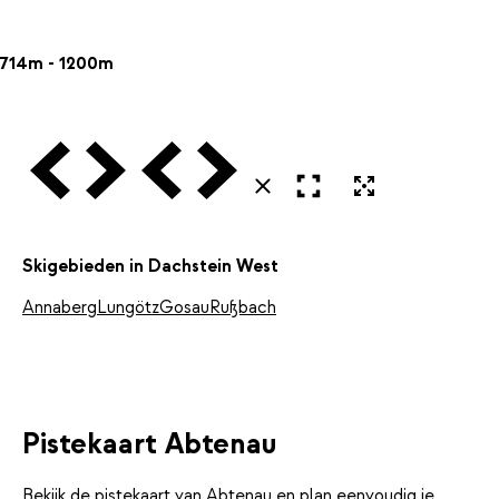
714m - 1200m
Vorige
Volgende
Vorige
Volgende
Open in volledig scherm
Uitvergroten
Sluiten
Skigebieden in Dachstein West
Annaberg
Lungötz
Gosau
Rußbach
Pistekaart Abtenau
Bekijk de pistekaart van Abtenau en plan eenvoudig je