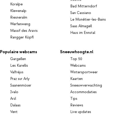
Koralpe
Bad Mitterndorf
Klewenalp
San Cassiano
Riesneralm
Le Monêtier-les-Bains
Werfenweng
Saas Almagell
Massif des Aravis
Haus im Ennstal
Rangger Köpfl
Populaire webcams
Sneeuwhoogte.nl
Gargellen
Top 50
Les Karellis
Webcams
Valfréjus
Wintersportweer
Praz sur Arly
Kaarten
Saanenmöser
Sneeuwverwachting
Ivalo
Accommodaties
Arzl
Tips
Dalaas
Reviews
Vent
Live updates