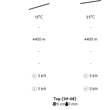
13°C
23°C
-
-
4400 m
4400 m
-
-
-
-
3 bft
2 bft
3 bft
2 bft
Top (09-08)
0 cm
0 mm