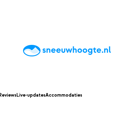
chting
Accommodaties
Tips
Reviews
Live updates
App
Reviews
Live-updates
Accommodaties