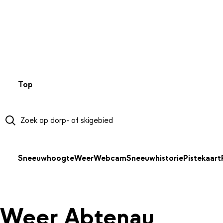
NAAR HOOFDINHOUD
Top 50
Webcams
Wintersportweer
Kaarten
Sneeuwverwa
Sneeuwhoogte
Weer
Webcam
Sneeuwhistorie
Pistekaart
Weer Abtenau