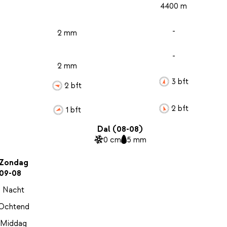
4400 m
-
2 mm
-
2 mm
3 bft
2 bft
2 bft
1 bft
Dal (08-08)
0 cm
5 mm
Zondag
09-08
Nacht
Ochtend
Middag