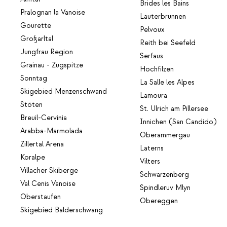
Brides les Bains
Pralognan la Vanoise
Lauterbrunnen
Gourette
Pelvoux
Großarltal
Reith bei Seefeld
Jungfrau Region
Serfaus
Grainau - Zugspitze
Hochfilzen
Sonntag
La Salle les Alpes
Skigebied Menzenschwand
Lamoura
Stöten
St. Ulrich am Pillersee
Breuil-Cervinia
Innichen (San Candido)
Arabba-Marmolada
Oberammergau
Zillertal Arena
Laterns
Koralpe
Vilters
Villacher Skiberge
Schwarzenberg
Val Cenis Vanoise
Spindleruv Mlyn
Oberstaufen
Obereggen
Skigebied Balderschwang