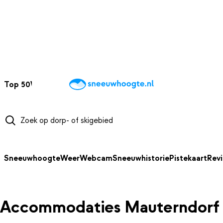
NAAR HOOFDINHOUD
Top 50
Webcams
Wintersportweer
Kaarten
Sneeuwverwacht
Sneeuwhoogte
Weer
Webcam
Sneeuwhistorie
Pistekaart
Rev
Accommodaties Mauterndorf