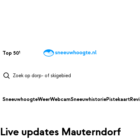
NAAR HOOFDINHOUD
Top 50
Webcams
Wintersportweer
Kaarten
Sneeuwverwacht
Sneeuwhoogte
Weer
Webcam
Sneeuwhistorie
Pistekaart
Rev
Live updates Mauterndorf