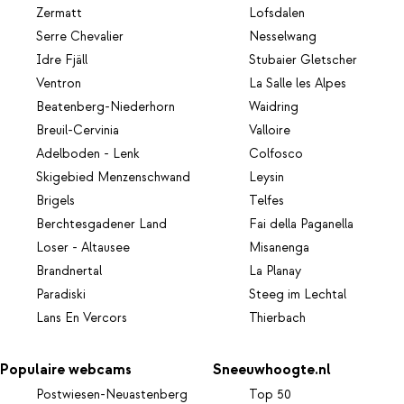
Zermatt
Lofsdalen
Serre Chevalier
Nesselwang
Idre Fjäll
Stubaier Gletscher
Ventron
La Salle les Alpes
Beatenberg-Niederhorn
Waidring
Breuil-Cervinia
Valloire
Adelboden - Lenk
Colfosco
Skigebied Menzenschwand
Leysin
Brigels
Telfes
Berchtesgadener Land
Fai della Paganella
Loser - Altausee
Misanenga
Brandnertal
La Planay
Paradiski
Steeg im Lechtal
Lans En Vercors
Thierbach
Populaire webcams
Sneeuwhoogte.nl
Postwiesen-Neuastenberg
Top 50