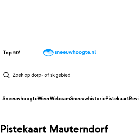
NAAR HOOFDINHOUD
Top 50
Webcams
Wintersportweer
Kaarten
Sneeuwverwacht
Sneeuwhoogte
Weer
Webcam
Sneeuwhistorie
Pistekaart
Rev
Pistekaart Mauterndorf