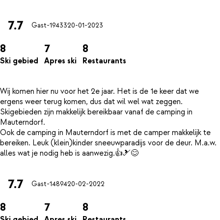
7.7
Gast-19433
20-01-2023
8
7
8
Ski gebied
Apres ski
Restaurants
Wij komen hier nu voor het 2e jaar. Het is de 1e keer dat we
ergens weer terug komen, dus dat wil wel wat zeggen.
Skigebieden zijn makkelijk bereikbaar vanaf de camping in
Mauterndorf.
Ook de camping in Mauterndorf is met de camper makkelijk te
bereiken. Leuk (klein)kinder sneeuwparadijs voor de deur. M.a.w.
7.7
Gast-14894
20-02-2022
8
7
8
Ski gebied
Apres ski
Restaurants