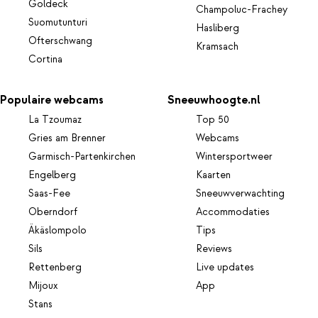
Goldeck
Champoluc-Frachey
Suomutunturi
Hasliberg
Ofterschwang
Kramsach
Cortina
Populaire webcams
Sneeuwhoogte.nl
La Tzoumaz
Top 50
Gries am Brenner
Webcams
Garmisch-Partenkirchen
Wintersportweer
Engelberg
Kaarten
Saas-Fee
Sneeuwverwachting
Oberndorf
Accommodaties
Äkäslompolo
Tips
Sils
Reviews
Rettenberg
Live updates
Mijoux
App
Stans