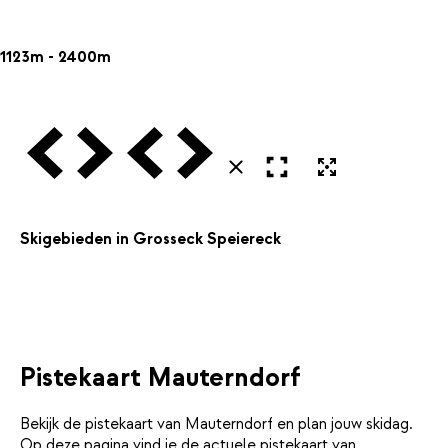
1123m - 2400m
Vorige
Volgende
Vorige
Volgende
Open in volledig scherm
Uitvergroten
Sluiten
Skigebieden in Grosseck Speiereck
Pistekaart Mauterndorf
Bekijk de pistekaart van Mauterndorf en plan jouw skidag.
Op deze pagina vind je de actuele pistekaart van