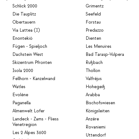
Schlick 2000
Grimentz
Die Tauplitz
Seefeld
Obertauern
Forstau
Via Lattea (I)
Predazzo
Enontekiö
Dienten
Fügen - Spieljoch
Les Menuires
Dachstein West
Bad Tarasp-Vulpera
Skizentrum Pfronten
Rußbach
Isola 2000
Thollon
Fellhorn - Kanzelwand
Valfréjus
Watles
Hohegeiß
Evolène
Arabba
Paganella
Bischofswiesen
Almenwelt Lofer
Königsleiten
Landeck - Zams - Fliess
Anzère
Venetregion
Rovaniemi
Les 2 Alpes 3600
Uttendorf