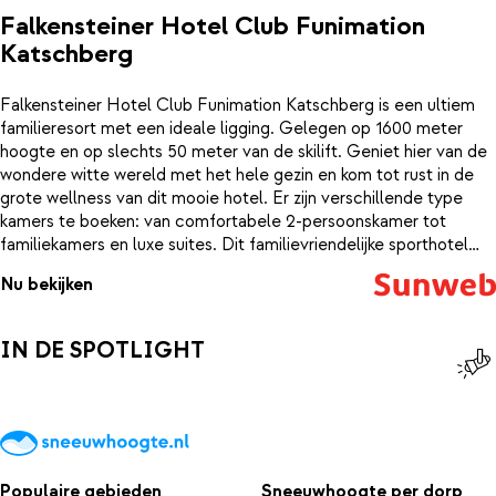
Falkensteiner Hotel Club Funimation
Katschberg
Falkensteiner Hotel Club Funimation Katschberg is een ultiem
familieresort met een ideale ligging. Gelegen op 1600 meter
hoogte en op slechts 50 meter van de skilift. Geniet hier van de
wondere witte wereld met het hele gezin en kom tot rust in de
grote wellness van dit mooie hotel. Er zijn verschillende type
kamers te boeken: van comfortabele 2-persoonskamer tot
familiekamers en luxe suites. Dit familievriendelijke sporthotel
bied je tal van sport- en recreatiemogelijkheden. Voor kinderen is
Nu bekijken
er enorm veel te doen: een overdekte klimmuur, een grote
binnenspeeltuin met ballenbad en een geweldig binnenzwembad
met glijbaan. En terwijl de kinderen zich vermaken kun je zelf
IN DE SPOTLIGHT
heerlijk relaxen in de grote spa met binnen en buitzwembad en
verschillende soorten sauna’s. Ook zijn er verschillende
schoonheidsbehandelingen en massages te boeken.
Populaire gebieden
Sneeuwhoogte per dorp