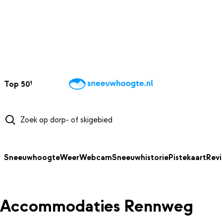
NAAR HOOFDINHOUD
Top 50
Webcams
Wintersportweer
Kaarten
Sneeuwverwacht
Sneeuwhoogte
Weer
Webcam
Sneeuwhistorie
Pistekaart
Rev
Accommodaties Rennweg