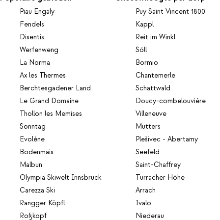
Piau Engaly
Puy Saint Vincent 1800
Fendels
Kappl
Disentis
Reit im Winkl
Werfenweng
Söll
La Norma
Bormio
Ax les Thermes
Chantemerle
Berchtesgadener Land
Schattwald
Le Grand Domaine
Doucy-combelouvière
Thollon les Memises
Villeneuve
Sonntag
Mutters
Evolène
Plešivec - Abertamy
Bodenmais
Seefeld
Malbun
Saint-Chaffrey
Olympia Skiwelt Innsbruck
Turracher Höhe
Carezza Ski
Arrach
Rangger Köpfl
Ivalo
Roßkopf
Niederau