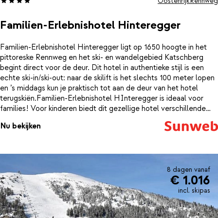
Oostenrijk
Rennweg
Familien-Erlebnishotel Hinteregger
Familien-Erlebnishotel Hinteregger ligt op 1650 hoogte in het
pittoreske Rennweg en het ski- en wandelgebied Katschberg
begint direct voor de deur. Dit hotel in authentieke stijl is een
echte ski-in/ski-out: naar de skilift is het slechts 100 meter lopen
en ’s middags kun je praktisch tot aan de deur van het hotel
terugskiën.Familien-Erlebnishotel HInteregger is ideaal voor
families! Voor kinderen biedt dit gezellige hotel verschillende
speelruimtes, een bioscoop, een disco met karaoke en een
Nu bekijken
gevarieerd activiteitenprogramma. De 1500 m² grote spa biedt
een panoramisch uitzicht op de omliggende bergen. Je vindt er
een groot binnenzwembad, een moderne fitnessruimte en vele
spafaciliteiten. Daarnaast is het mogelijk om verschillende type
massages, schoonheids- en Ayurveda behandelingen te boeken.
8 dagen vanaf
€ 1.016
incl. skipas