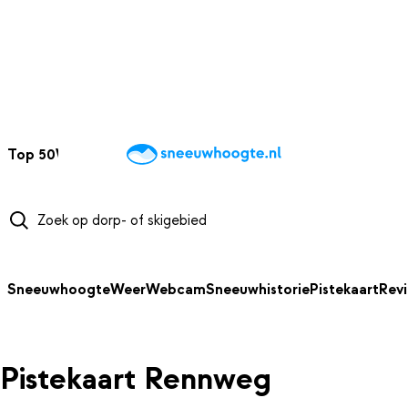
NAAR HOOFDINHOUD
Top 50
Webcams
Wintersportweer
Kaarten
Sneeuwverwacht
Sneeuwhoogte
Weer
Webcam
Sneeuwhistorie
Pistekaart
Rev
Pistekaart Rennweg