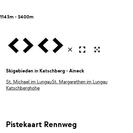
1143m - 2400m
Vorige
Volgende
Vorige
Volgende
Open in volledig scherm
Uitvergroten
Sluiten
Skigebieden in Katschberg - Aineck
St. Michael im Lungau
St. Margarethen im Lungau
Katschberghöhe
Pistekaart Rennweg