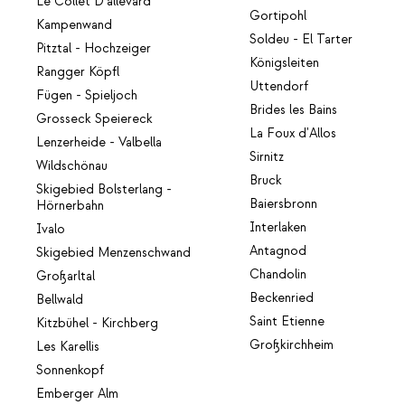
Le Collet D'allevard
Gortipohl
Kampenwand
Soldeu - El Tarter
Pitztal - Hochzeiger
Königsleiten
Rangger Köpfl
Uttendorf
Fügen - Spieljoch
Brides les Bains
Grosseck Speiereck
La Foux d'Allos
Lenzerheide - Valbella
Sirnitz
Wildschönau
Bruck
Skigebied Bolsterlang -
Baiersbronn
Hörnerbahn
Interlaken
Ivalo
Antagnod
Skigebied Menzenschwand
Chandolin
Großarltal
Beckenried
Bellwald
Saint Etienne
Kitzbühel - Kirchberg
Großkirchheim
Les Karellis
Sonnenkopf
Emberger Alm