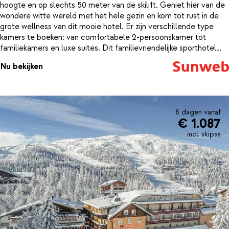
hoogte en op slechts 50 meter van de skilift. Geniet hier van de
wondere witte wereld met het hele gezin en kom tot rust in de
grote wellness van dit mooie hotel. Er zijn verschillende type
kamers te boeken: van comfortabele 2-persoonskamer tot
familiekamers en luxe suites. Dit familievriendelijke sporthotel
bied je tal van sport- en recreatiemogelijkheden. Voor kinderen is
Nu bekijken
er enorm veel te doen: een overdekte klimmuur, een grote
binnenspeeltuin met ballenbad en een geweldig binnenzwembad
met glijbaan. En terwijl de kinderen zich vermaken kun je zelf
heerlijk relaxen in de grote spa met binnen en buitzwembad en
verschillende soorten sauna’s. Ook zijn er verschillende
8 dagen vanaf
€ 1.087
schoonheidsbehandelingen en massages te boeken.
incl. skipas