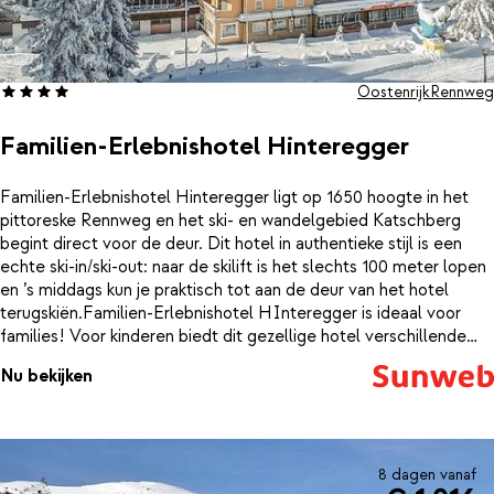
Oostenrijk
Rennweg
Familien-Erlebnishotel Hinteregger
Familien-Erlebnishotel Hinteregger ligt op 1650 hoogte in het
pittoreske Rennweg en het ski- en wandelgebied Katschberg
begint direct voor de deur. Dit hotel in authentieke stijl is een
echte ski-in/ski-out: naar de skilift is het slechts 100 meter lopen
en ’s middags kun je praktisch tot aan de deur van het hotel
terugskiën.Familien-Erlebnishotel HInteregger is ideaal voor
families! Voor kinderen biedt dit gezellige hotel verschillende
speelruimtes, een bioscoop, een disco met karaoke en een
Nu bekijken
gevarieerd activiteitenprogramma. De 1500 m² grote spa biedt
een panoramisch uitzicht op de omliggende bergen. Je vindt er
een groot binnenzwembad, een moderne fitnessruimte en vele
spafaciliteiten. Daarnaast is het mogelijk om verschillende type
massages, schoonheids- en Ayurveda behandelingen te boeken.
8 dagen vanaf