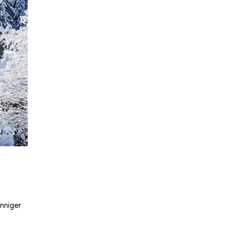
nniger