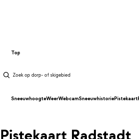
NAAR HOOFDINHOUD
Top 50
Webcams
Wintersportweer
Kaarten
Sneeuwverwa
Sneeuwhoogte
Weer
Webcam
Sneeuwhistorie
Pistekaart
Pistekaart Radstadt