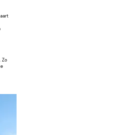
aart
n
. Zo
te