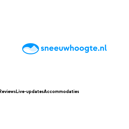
chting
Accommodaties
Tips
Reviews
Live updates
App
Reviews
Live-updates
Accommodaties