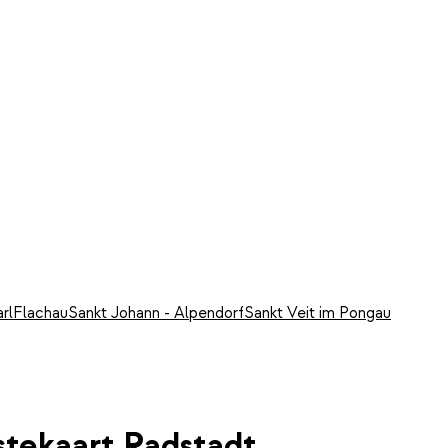
arl
Flachau
Sankt Johann - Alpendorf
Sankt Veit im Pongau
stekaart Radstadt