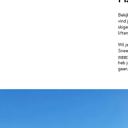
Bekij
vind 
skige
lifte
Wil 
Snee
weer
heb j
gaan