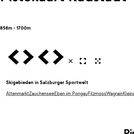
858m - 1700m
Vorige
Volgende
Vorige
Volgende
Open in volledig scherm
Uitvergroten
Sluiten
Skigebieden in Salzburger Sportwelt
Altenmarkt
Zauchensee
Eben im Pongau
Filzmoos
Wagrain
Klein
Pi