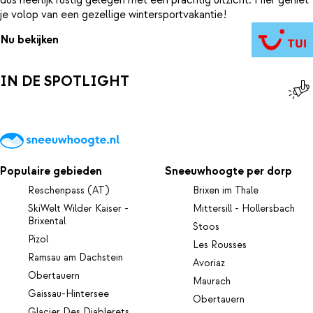
dus heerlijk rustig gelegen met een prachtig uitzicht. Hier geniet
je volop van een gezellige wintersportvakantie!
Nu bekijken
IN DE SPOTLIGHT
Populaire gebieden
Sneeuwhoogte per dorp
Reschenpass (AT)
Brixen im Thale
SkiWelt Wilder Kaiser -
Mittersill - Hollersbach
Brixental
Stoos
Pizol
Les Rousses
Ramsau am Dachstein
Avoriaz
Obertauern
Maurach
Gaissau-Hintersee
Obertauern
Glacier Des Diablerets