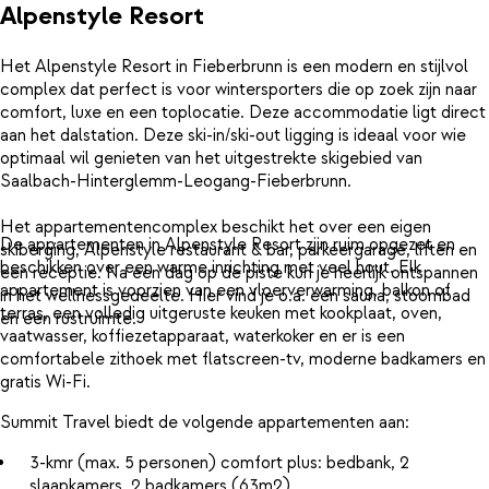
Alpenstyle Resort
Het Alpenstyle Resort in Fieberbrunn is een modern en stijlvol
complex dat perfect is voor wintersporters die op zoek zijn naar
comfort, luxe en een toplocatie. Deze accommodatie ligt direct
aan het dalstation. Deze ski-in/ski-out ligging is ideaal voor wie
optimaal wil genieten van het uitgestrekte skigebied van
Saalbach-Hinterglemm-Leogang-Fieberbrunn.
Het appartementencomplex beschikt het over een eigen
De appartementen in Alpenstyle Resort zijn ruim opgezet en
skiberging, Alpenstyle restaurant & bar, parkeergarage, liften en
beschikken over een warme inrichting met veel hout. Elk
een receptie. Na een dag op de piste kun je heerlijk ontspannen
appartement is voorzien van een vloerverwarming, balkon of
in het wellnessgedeelte. Hier vind je o.a. een sauna, stoombad
terras, een volledig uitgeruste keuken met kookplaat, oven,
en een rustruimte.
vaatwasser, koffiezetapparaat, waterkoker en er is een
comfortabele zithoek met flatscreen-tv, moderne badkamers en
gratis Wi-Fi.
Summit Travel biedt de volgende appartementen aan:
3-kmr (max. 5 personen) comfort plus: bedbank, 2
slaapkamers, 2 badkamers (63m2)