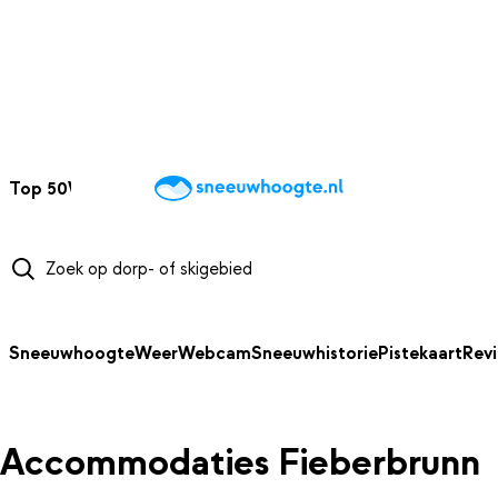
NAAR HOOFDINHOUD
Top 50
Webcams
Wintersportweer
Kaarten
Sneeuwverwacht
Sneeuwhoogte
Weer
Webcam
Sneeuwhistorie
Pistekaart
Rev
Accommodaties Fieberbrunn