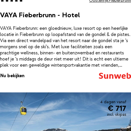
Oostenrijk
Fieberbrunn
VAYA Fieberbrunn - Hotel
VAYA Fieberbrunn: een gloednieuw, luxe resort op een heerlijke
locatie in Fieberbrunn op loopafstand van de gondel & de pistes.
Via een direct wandelpad van het resort naar de gondel sta je ’s
morgens snel op de ski’s. Met luxe faciliteiten zoals een
prachtige wellness, binnen- en buitenzwembad en restaurants
hoef je ’s middags de deur niet meer uit! Dit is echt een ultieme
plek voor een geweldige wintersportvakantie met vrienden,
familie of lekker met z’n tweeën. Dit bijzondere resort bied je
Nu bekijken
chique kamers & suites die werkelijk van alle gemakken zijn
voorzien. Elke kamer of suite beschikt over een prachtig chic
interieur, de fijnste kingsize bedden, een stijlvolle badkamer en
een balkon of terras met uitzicht op de omgeving. Daarnaast
vind je er uiteraard kingsize bedden met de lekkere dubbeldikke
4 dagen vanaf
€ 717
dekbedden zoals je in Oostenrijk kan verwachten. De suites zijn
ruimer als de 2-persoonskamers en bestaan uit: een slaapkamer
incl. skipas
en een woonkamer met een hele comfortabele bedbank en een
volledig ingericht kitchenette met koelkast, Nespresso machine