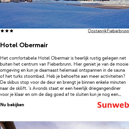
Oostenrijk
Fieberbrunn
Hotel Obermair
Het comfortabele Hotel Obermair is heerlijk rustig gelegen net
buiten het centrum van Fieberbrunn. Hier geniet je van de mooie
omgeving en kun je daarnaast helemaal ontspannen in de sauna
of het turks stoombad. Heb je behoefte aan meer activiteiten?
De skibus stop voor de deur en brengt je binnen enkele minuten
naar de skilift. 's Avonds staat er een heerlijk driegangendiner
voor je klaar en om de dag goed af te sluiten kun je nog een
drankje halen in de bar. Voor een welverdiende vakantie kies je
Nu bekijken
voor Hotel Obermair!