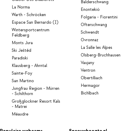
Balderschwang
La Norma
Enontekiö
Warth - Schröcken
Folgaria - Fiorentini
Espace San Bernardo (I)
Ofterschwang
Wintersportcentrum
Schwendt
Feldberg
Ovronnaz
Monts Jura
La Salle les Alpes
Ski Ještěd
Olsberg-Bruchhausen
Paradiski
Vaujany
Klausberg - Ahrntal
Ventron
Sainte-Foy
Obertilliach
San Martino
Hermagor
Jungfrau Region - Mürren
Bichlbach
- Schilthorn
Großglockner Resort Kals
- Matrei
Méaudre