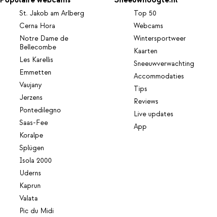
Populaire webcams
Sneeuwhoogte.nl
St. Jakob am Arlberg
Top 50
Cerna Hora
Webcams
Notre Dame de
Wintersportweer
Bellecombe
Kaarten
Les Karellis
Sneeuwverwachting
Emmetten
Accommodaties
Vaujany
Tips
Jerzens
Reviews
Pontedilegno
Live updates
Saas-Fee
App
Koralpe
Splügen
Isola 2000
Uderns
Kaprun
Valata
Pic du Midi