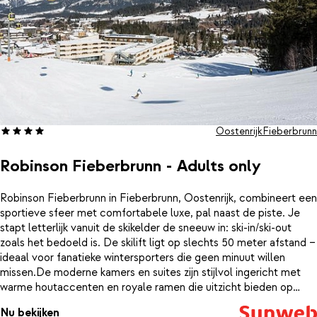
Oostenrijk
Fieberbrunn
Robinson Fieberbrunn - Adults only
Robinson Fieberbrunn in Fieberbrunn, Oostenrijk, combineert een
sportieve sfeer met comfortabele luxe, pal naast de piste. Je
stapt letterlijk vanuit de skikelder de sneeuw in: ski-in/ski-out
zoals het bedoeld is. De skilift ligt op slechts 50 meter afstand –
ideaal voor fanatieke wintersporters die geen minuut willen
missen.De moderne kamers en suites zijn stijlvol ingericht met
warme houtaccenten en royale ramen die uitzicht bieden op
besneeuwde bergen of zonnige dalen. De inrichting is strak maar
Nu bekijken
uitnodigend, met zachte stoffen en fijne zitplekken voor een