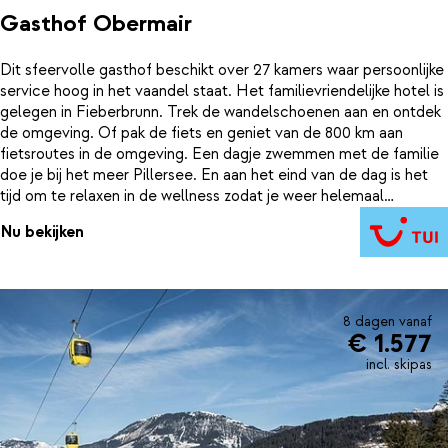
Gasthof Obermair
Dit sfeervolle gasthof beschikt over 27 kamers waar persoonlijke
service hoog in het vaandel staat. Het familievriendelijke hotel is
gelegen in Fieberbrunn. Trek de wandelschoenen aan en ontdek
de omgeving. Of pak de fiets en geniet van de 800 km aan
fietsroutes in de omgeving. Een dagje zwemmen met de familie
doe je bij het meer Pillersee. En aan het eind van de dag is het
tijd om te relaxen in de wellness zodat je weer helemaal
opgeladen bent voor een volgende dag vol ontdekkingen en
Nu bekijken
avonturen.
8 dagen vanaf
€ 1.577
incl. skipas