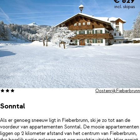
€ 829
het à-la-carte restaurant met regionale specialiteiten en warme
incl. skipas
sfeer. Kinderen vermaken zich intussen met nieuwe vriendjes in
de kinderspeelruimte.De ligging is echt top: je loopt zo naar de
gondel en binnen een paar minuten sta je midden in het
veelzijdige skigebied van Fieberbrunn, onderdeel van het grote
Skicircus Saalbach Hinterglemm Leogang Fieberbrunn. En wie
zin heeft in wat reuring, vindt winkels en restaurants op zo’n 100
meter afstand.
Oostenrijk
Fieberbrunn
Sonntal
Als er genoeg sneeuw ligt in Fieberbrunn, ski je zo tot aan de
voordeur van appartementen Sonntal. De mooie appartementen
liggen op 2 kilometer afstand van het centrum van Fieberbrunn,