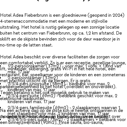
Hotel Adea Fieberbrunn is een gloednieuwe (geopend in 2024)
4-sterrenaccommodatie met een moderne en stijlvolle
uitstraling. Het hotel is rustig gelegen op een zonnige locatie
buiten het centrum van Fieberbrunn, op ca. 1,2 km afstand. De
skilift en de skipiste bevinden zich voor de deur waardoor je in
no-time op de latten staat.
Hotel Adea beschikt over diverse faciliteiten die zorgen voor
een comfortabel verblijf. Zo is er een receptie, gezellige lounge,
1/2-persoonskamer (37m2) - voor max. 1 volw. + 1 kind van
lift, wijnkelder, skiberging, gratis Wi-Fi in het hele hotel, een
max. 17 jaar
restaurant, bar, speelkamer voor de kinderen en een zonneterras
2-persoonskamer (37m2)
met prachtig uitzicht op de bergen. Er is gratis
2/3/4-pers.juniorsuite (58m2) - bedbank voor max. 2
parkeergelegenheid bij het hotel (overdekt en onoverdekt).
kinderen van max. 17 jaar
Tegen betaling is het ook mogelijk gebruik te maken van
2/3/4-pers.suite (69m2) - bedbank geschikt voor max. 2
elektrische laadpunten.
kinderen van max. 17 jaar
2/3/4-pers.familiesuite (69m2) - 2 slaapkamers waarvan 1
Na een actieve dag op de piste kun je heerlijk ontspannen in de
met stapelbed voor max. 2 kinderen van max. 17 jaar
moderne wellnessruimte van Hotel Adea. Deze beschikt over
Je verblijft in Hotel Adea op basis van logies en ontbijt.
2/3/4/5/6-pers.suite (77m2) - 2 slaapkamers + bedbank voor
een binnenzwembad (90m2), Finse sauna, bio-sauna,
max. 2 kinderen van max. 17 jaar