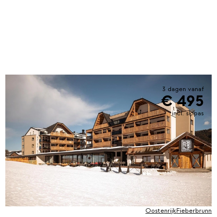
3 dagen vanaf
€ 495
incl. skipas
Oostenrijk
Fieberbrunn