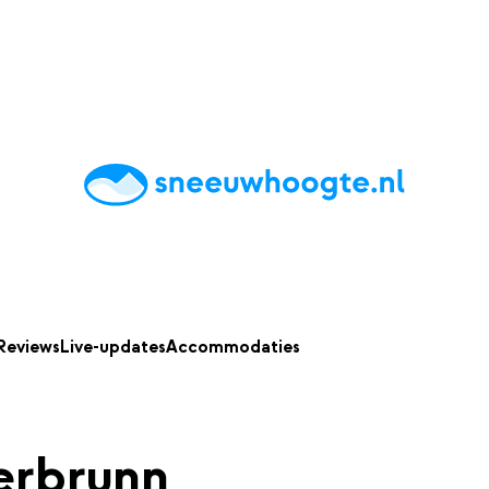
chting
Accommodaties
Tips
Reviews
Live updates
App
Reviews
Live-updates
Accommodaties
erbrunn