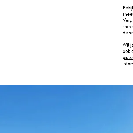
Bekij
snee
Verge
sneeu
de s
Wil 
ook 
piste
info