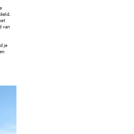
e
keld.
het
d van
d je
en