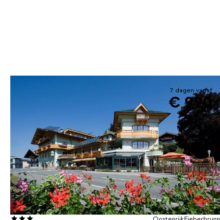
7 dagen vanaf
€ 920
incl. skipas
Oostenrijk
Fieberbrunn