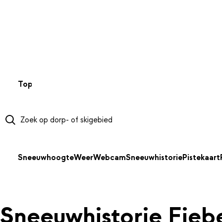
NAAR HOOFDINHOUD
Top 50
Webcams
Wintersportweer
Kaarten
Sneeuwverwa
Sneeuwhoogte
Weer
Webcam
Sneeuwhistorie
Pistekaart
Sneeuwhistorie Fieb