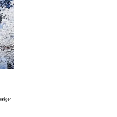
nniger