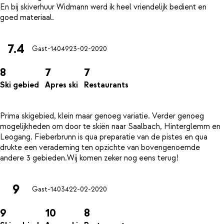
En bij skiverhuur Widmann werd ik heel vriendelijk bedient en
7.4
Gast-14049
23-02-2020
8
7
7
Ski gebied
Apres ski
Restaurants
Prima skigebied, klein maar genoeg variatie. Verder genoeg
mogelijkheden om door te skiën naar Saalbach, Hinterglemm en
Leogang. Fieberbrunn is qua preparatie van de pistes en qua
drukte een verademing ten opzichte van bovengenoemde
9
Gast-14034
22-02-2020
9
10
8