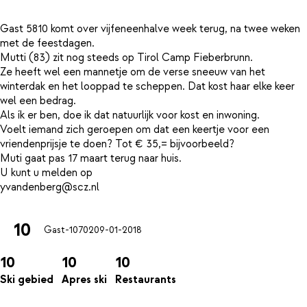
Gast 5810 komt over vijfeneenhalve week terug, na twee weken
met de feestdagen.
Mutti (83) zit nog steeds op Tirol Camp Fieberbrunn.
Ze heeft wel een mannetje om de verse sneeuw van het
winterdak en het looppad te scheppen. Dat kost haar elke keer
wel een bedrag.
Als ík er ben, doe ik dat natuurlijk voor kost en inwoning.
Voelt iemand zich geroepen om dat een keertje voor een
vriendenprijsje te doen? Tot € 35,= bijvoorbeeld?
Muti gaat pas 17 maart terug naar huis.
U kunt u melden op
10
Gast-10702
09-01-2018
10
10
10
Ski gebied
Apres ski
Restaurants