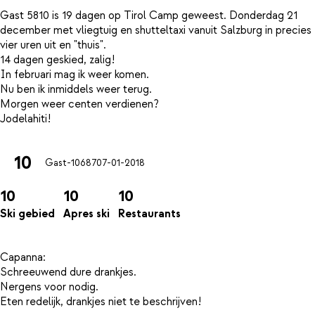
Gast 5810 is 19 dagen op Tirol Camp geweest. Donderdag 21
december met vliegtuig en shutteltaxi vanuit Salzburg in precies
vier uren uit en "thuis".
14 dagen geskied, zalig!
In februari mag ik weer komen.
Nu ben ik inmiddels weer terug.
Morgen weer centen verdienen?
10
Gast-10687
07-01-2018
10
10
10
Ski gebied
Apres ski
Restaurants
Capanna:
Schreeuwend dure drankjes.
Nergens voor nodig.
Eten redelijk, drankjes niet te beschrijven!