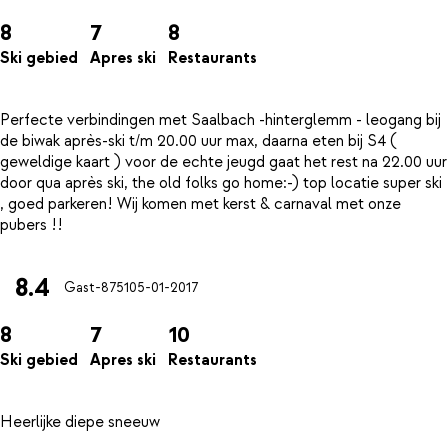
8
7
8
Ski gebied
Apres ski
Restaurants
Perfecte verbindingen met Saalbach -hinterglemm - leogang bij
de biwak après-ski t/m 20.00 uur max, daarna eten bij S4 (
geweldige kaart ) voor de echte jeugd gaat het rest na 22.00 uur
door qua après ski, the old folks go home:-) top locatie super ski
, goed parkeren! Wij komen met kerst & carnaval met onze
8.4
Gast-8751
05-01-2017
8
7
10
Ski gebied
Apres ski
Restaurants