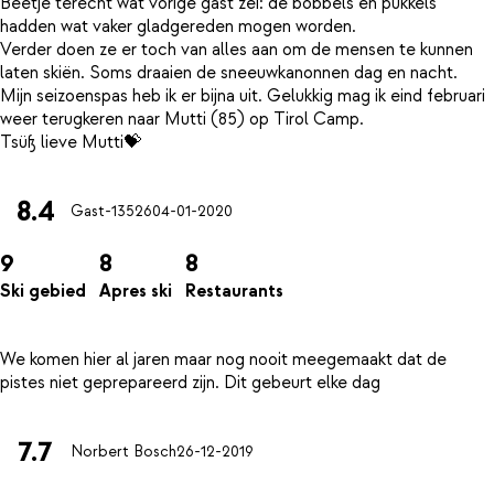
Béétje terecht wat vorige gast zei: de bobbels en pukkels
hadden wat vaker gladgereden mogen worden.
Verder doen ze er toch van alles aan om de mensen te kunnen
laten skiën. Soms draaien de sneeuwkanonnen dag en nacht.
Mijn seizoenspas heb ik er bijna uit. Gelukkig mag ik eind februari
weer terugkeren naar Mutti (85) op Tirol Camp.
8.4
Gast-13526
04-01-2020
9
8
8
Ski gebied
Apres ski
Restaurants
We komen hier al jaren maar nog nooit meegemaakt dat de
7.7
Norbert Bosch
26-12-2019