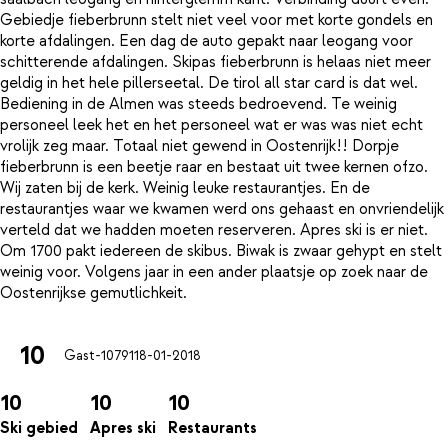
Gebiedje fieberbrunn stelt niet veel voor met korte gondels en
korte afdalingen. Een dag de auto gepakt naar leogang voor
schitterende afdalingen. Skipas fieberbrunn is helaas niet meer
geldig in het hele pillerseetal. De tirol all star card is dat wel.
Bediening in de Almen was steeds bedroevend. Te weinig
personeel leek het en het personeel wat er was was niet echt
vrolijk zeg maar. Totaal niet gewend in Oostenrijk!! Dorpje
fieberbrunn is een beetje raar en bestaat uit twee kernen ofzo.
Wij zaten bij de kerk. Weinig leuke restaurantjes. En de
restaurantjes waar we kwamen werd ons gehaast en onvriendelijk
verteld dat we hadden moeten reserveren. Apres ski is er niet.
Om 1700 pakt iedereen de skibus. Biwak is zwaar gehypt en stelt
weinig voor. Volgens jaar in een ander plaatsje op zoek naar de
10
Gast-10791
18-01-2018
10
10
10
Ski gebied
Apres ski
Restaurants