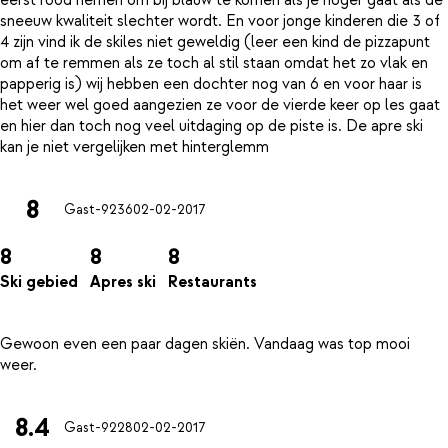
eerst rood nemen om bij blauw te komen als je hoger gaat als de
sneeuw kwaliteit slechter wordt. En voor jonge kinderen die 3 of
4 zijn vind ik de skiles niet geweldig (leer een kind de pizzapunt
om af te remmen als ze toch al stil staan omdat het zo vlak en
papperig is) wij hebben een dochter nog van 6 en voor haar is
het weer wel goed aangezien ze voor de vierde keer op les gaat
en hier dan toch nog veel uitdaging op de piste is. De apre ski
8
Gast-9236
02-02-2017
8
8
8
Ski gebied
Apres ski
Restaurants
Gewoon even een paar dagen skiën. Vandaag was top mooi
8.4
Gast-9228
02-02-2017