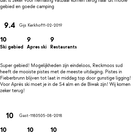
dat is zeker voor herhaling vatbaar komen terug naar dit mooie
9.4
Gijs Kerkhof
11-02-2019
10
9
9
Ski gebied
Apres ski
Restaurants
Super gebied! Mogelijkheden zijn eindeloos, Reckmoos sud
heeft de mooiste pistes met de meeste uitdaging. Pistes in
Fieberbrunn blijven tot laat in middag top door gunstige ligging!
Voor Après ski moet je in de S4 alm en de Biwak zijn! Wij komen
zeker terug!
10
Gast-11805
05-08-2018
10
10
10