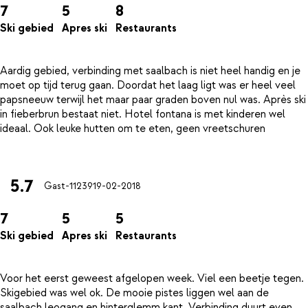
7
5
8
Ski gebied
Apres ski
Restaurants
Aardig gebied, verbinding met saalbach is niet heel handig en je
moet op tijd terug gaan. Doordat het laag ligt was er heel veel
papsneeuw terwijl het maar paar graden boven nul was. Après ski
in fieberbrun bestaat niet. Hotel fontana is met kinderen wel
ideaal. Ook leuke hutten om te eten, geen vreetschuren
5.7
Gast-11239
19-02-2018
7
5
5
Ski gebied
Apres ski
Restaurants
Voor het eerst geweest afgelopen week. Viel een beetje tegen.
Skigebied was wel ok. De mooie pistes liggen wel aan de
saalbach leogang en hinterglemm kant. Verbinding duurt even.