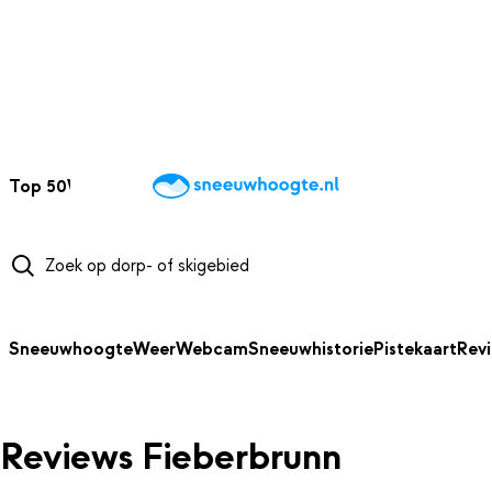
NAAR HOOFDINHOUD
Top 50
Webcams
Wintersportweer
Kaarten
Sneeuwverwacht
Sneeuwhoogte
Weer
Webcam
Sneeuwhistorie
Pistekaart
Rev
Reviews Fieberbrunn