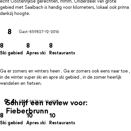
echt Oostenrijkse gerechten, mmm. Onderdeel van grote
gebied met Saalbach is handig voor kilometers, lokaal ook prima
8
Gast-8598
27-12-2016
8
8
8
Ski gebied
Apres ski
Restaurants
Ga er zomers en winters heen . Ga er zomers ook eens naar toe ,
in de winter super ski en apre ski gebied , in de zomer heerlijk
9.4
Schrijf een review voor:
Gast-8575
25-12-2016
Fieberbrunn
8
10
10
Ski gebied
Apres ski
Restaurants