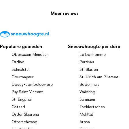
Meer reviews
Populaire gebieden
Sneeuwhoogte per dorp
Obersaxen Mundaun
Le bonhomme
Ordino
Pertisau
Schnalstal
St. Blasien
Courmayeur
St. Ulrich am Pillersee
Doucy-combelouvière
Bodenmais
Puy Saint Vincent
Waidring
St. Englmar
Samnaun
Gstaad
Tschiertschen
Ortler Skiarena
Mühltal
Ofterschwang
Arosa