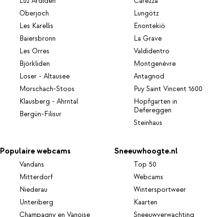
Luz Ardiden
Carezza
Oberjoch
Lungötz
Les Karellis
Enontekiö
Baiersbronn
La Grave
Les Orres
Valdidentro
Björkliden
Montgenèvre
Loser - Altausee
Antagnod
Morschach-Stoos
Puy Saint Vincent 1600
Klausberg - Ahrntal
Hopfgarten in
Defereggen
Bergün-Filisur
Steinhaus
Populaire webcams
Sneeuwhoogte.nl
Vandans
Top 50
Mitterdorf
Webcams
Niederau
Wintersportweer
Unteriberg
Kaarten
Champagny en Vanoise
Sneeuwverwachting