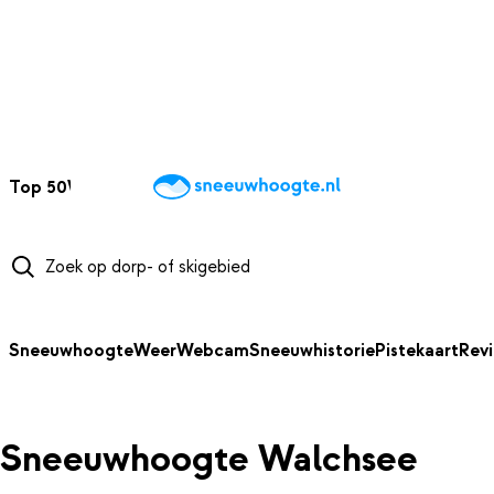
NAAR HOOFDINHOUD
Top 50
Webcams
Wintersportweer
Kaarten
Sneeuwverwacht
Sneeuwhoogte
Weer
Webcam
Sneeuwhistorie
Pistekaart
Rev
Sneeuwhoogte Walchsee