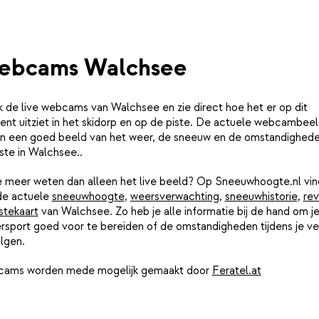
ebcams Walchsee
k de live webcams van Walchsee en zie direct hoe het er op dit
nt uitziet in het skidorp en op de piste. De actuele webcambee
n een goed beeld van het weer, de sneeuw en de omstandighed
ste in Walchsee..
je meer weten dan alleen het live beeld? Op Sneeuwhoogte.nl vin
de actuele
sneeuwhoogte
,
weersverwachting
,
sneeuwhistorie
,
rev
stekaart
van Walchsee. Zo heb je alle informatie bij de hand om j
rsport goed voor te bereiden of de omstandigheden tijdens je ver
lgen.
ams worden mede mogelijk gemaakt door
Feratel.at