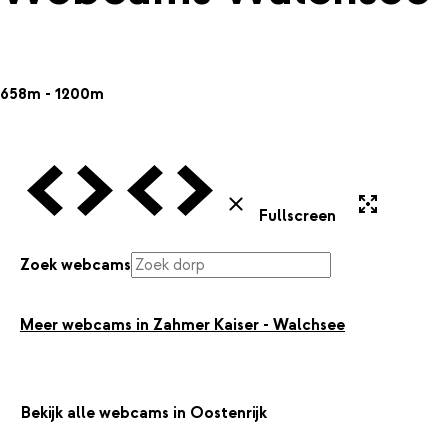
658m - 1200m
Vorige Webcam
Volgende Webcam
Vorige Webcam
Volgende Webcam
Uitvergroten
Sluiten
Fullscreen
Zoek webcams
Meer webcams in Zahmer Kaiser - Walchsee
Bekijk alle webcams in Oostenrijk