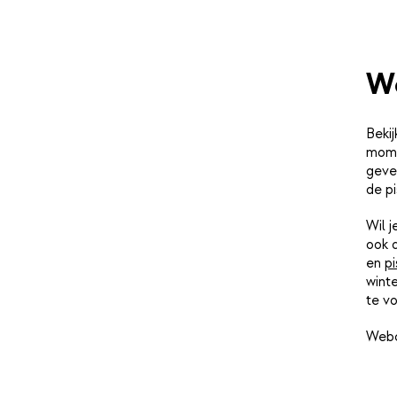
W
Bekij
mome
geve
de pi
Wil 
ook 
en
pi
winte
te vo
Webc