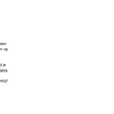
lden
en op
d je
iews
e
blijf