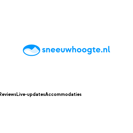
chting
Accommodaties
Tips
Reviews
Live updates
App
Reviews
Live-updates
Accommodaties