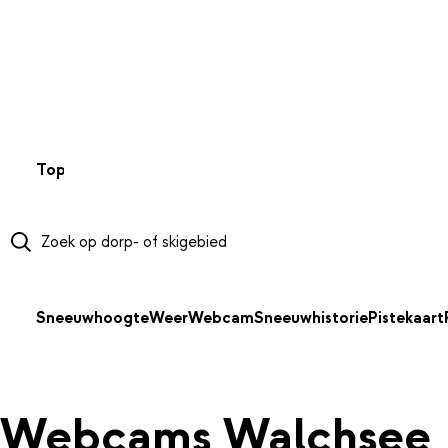
NAAR HOOFDINHOUD
Top 50
Webcams
Wintersportweer
Kaarten
Sneeuwverwa
Sneeuwhoogte
Weer
Webcam
Sneeuwhistorie
Pistekaart
Webcams Walchsee