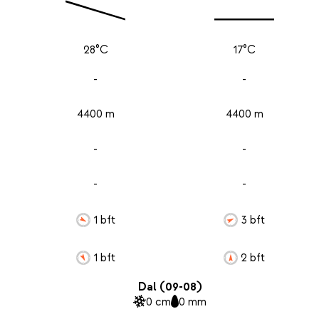
28°C
17°C
-
-
4400 m
4400 m
-
-
-
-
1 bft
3 bft
1 bft
2 bft
Dal (09-08)
0 cm
0 mm