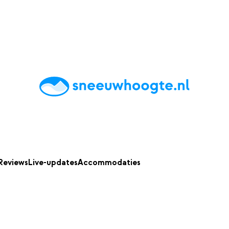
chting
Accommodaties
Tips
Reviews
Live updates
App
Reviews
Live-updates
Accommodaties