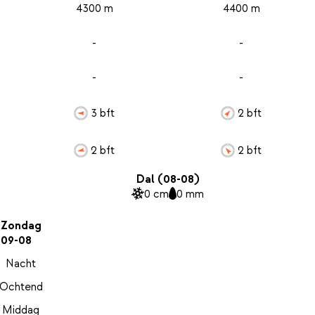
4300 m
4400 m
-
-
-
-
3 bft
2 bft
2 bft
2 bft
Dal (08-08)
0 cm
0 mm
Zondag
09-08
Nacht
Ochtend
Middag