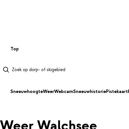
NAAR HOOFDINHOUD
Top 50
Webcams
Wintersportweer
Kaarten
Sneeuwverwa
Sneeuwhoogte
Weer
Webcam
Sneeuwhistorie
Pistekaart
Weer Walchsee