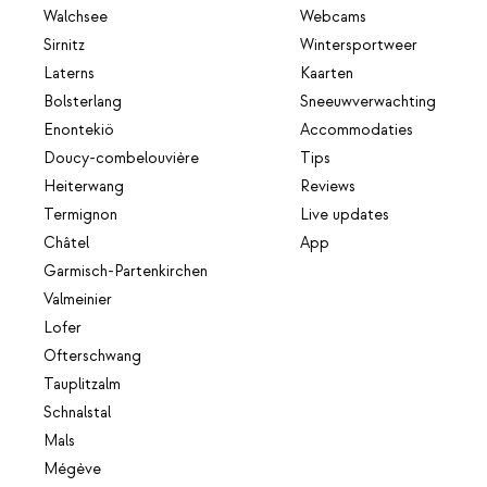
Walchsee
Webcams
Sirnitz
Wintersportweer
Laterns
Kaarten
Bolsterlang
Sneeuwverwachting
Enontekiö
Accommodaties
Doucy-combelouvière
Tips
Heiterwang
Reviews
Termignon
Live updates
Châtel
App
Garmisch-Partenkirchen
Valmeinier
Lofer
Ofterschwang
Tauplitzalm
Schnalstal
Mals
Mégève