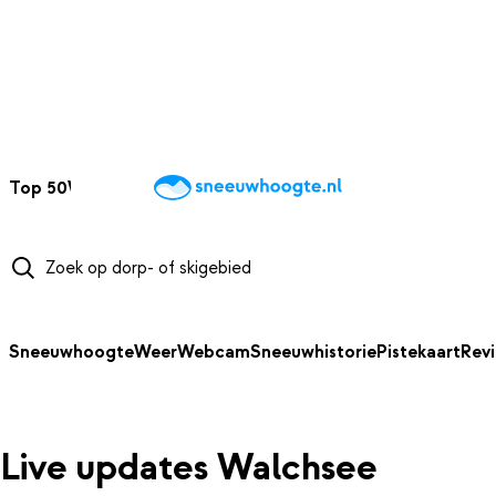
NAAR HOOFDINHOUD
Top 50
Webcams
Wintersportweer
Kaarten
Sneeuwverwacht
Sneeuwhoogte
Weer
Webcam
Sneeuwhistorie
Pistekaart
Rev
Live updates Walchsee