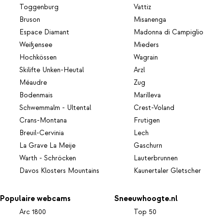
Toggenburg
Vattiz
Bruson
Misanenga
Espace Diamant
Madonna di Campiglio
Weißensee
Mieders
Hochkössen
Wagrain
Skilifte Unken-Heutal
Arzl
Méaudre
Zug
Bodenmais
Marilleva
Schwemmalm - Ultental
Crest-Voland
Crans-Montana
Frutigen
Breuil-Cervinia
Lech
La Grave La Meije
Gaschurn
Warth - Schröcken
Lauterbrunnen
Davos Klosters Mountains
Kaunertaler Gletscher
Populaire webcams
Sneeuwhoogte.nl
Arc 1800
Top 50