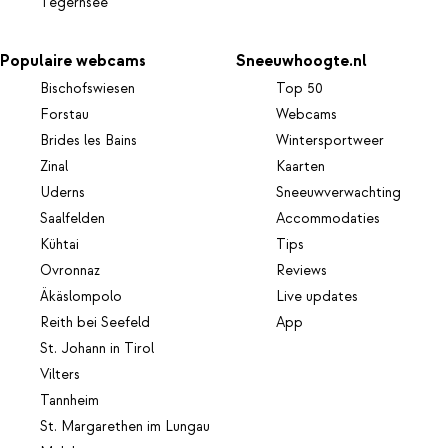
Tegernsee
Populaire webcams
Sneeuwhoogte.nl
Bischofswiesen
Top 50
Forstau
Webcams
Brides les Bains
Wintersportweer
Zinal
Kaarten
Uderns
Sneeuwverwachting
Saalfelden
Accommodaties
Kühtai
Tips
Ovronnaz
Reviews
Äkäslompolo
Live updates
Reith bei Seefeld
App
St. Johann in Tirol
Vilters
Tannheim
St. Margarethen im Lungau