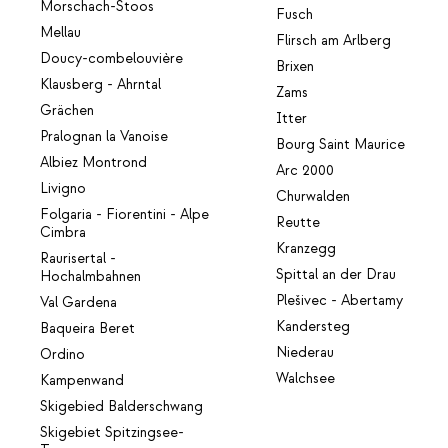
Morschach-Stoos
Fusch
Mellau
Flirsch am Arlberg
Doucy-combelouvière
Brixen
Klausberg - Ahrntal
Zams
Grächen
Itter
Pralognan la Vanoise
Bourg Saint Maurice
Albiez Montrond
Arc 2000
Livigno
Churwalden
Folgaria - Fiorentini - Alpe
Reutte
Cimbra
Kranzegg
Raurisertal -
Spittal an der Drau
Hochalmbahnen
Plešivec - Abertamy
Val Gardena
Kandersteg
Baqueira Beret
Niederau
Ordino
Walchsee
Kampenwand
Skigebied Balderschwang
Skigebiet Spitzingsee-