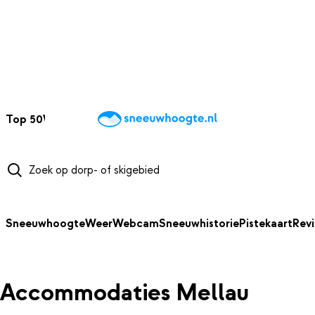
NAAR HOOFDINHOUD
Top 50
Webcams
Wintersportweer
Kaarten
Sneeuwverwacht
Sneeuwhoogte
Weer
Webcam
Sneeuwhistorie
Pistekaart
Rev
Accommodaties Mellau