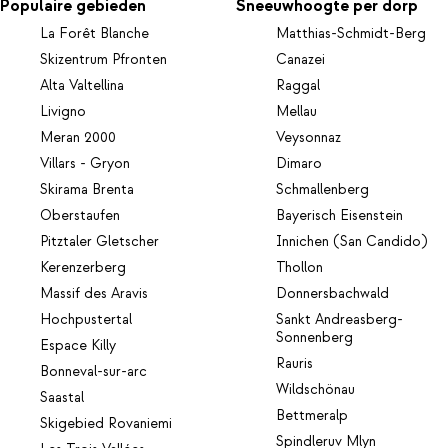
Populaire gebieden
Sneeuwhoogte per dorp
La Forêt Blanche
Matthias-Schmidt-Berg
Skizentrum Pfronten
Canazei
Alta Valtellina
Raggal
Livigno
Mellau
Meran 2000
Veysonnaz
Villars - Gryon
Dimaro
Skirama Brenta
Schmallenberg
Oberstaufen
Bayerisch Eisenstein
Pitztaler Gletscher
Innichen (San Candido)
Kerenzerberg
Thollon
Massif des Aravis
Donnersbachwald
Hochpustertal
Sankt Andreasberg-
Sonnenberg
Espace Killy
Rauris
Bonneval-sur-arc
Wildschönau
Saastal
Bettmeralp
Skigebied Rovaniemi
Spindleruv Mlyn