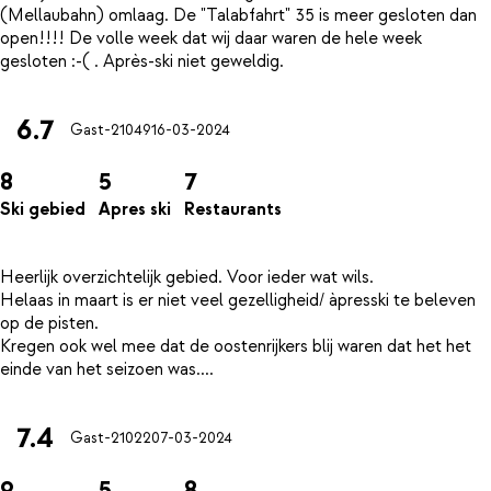
(Mellaubahn) omlaag. De "Talabfahrt" 35 is meer gesloten dan
open!!!! De volle week dat wij daar waren de hele week
6.7
Gast-21049
16-03-2024
8
5
7
Ski gebied
Apres ski
Restaurants
Heerlijk overzichtelijk gebied. Voor ieder wat wils.
Helaas in maart is er niet veel gezelligheid/ àpresski te beleven
op de pisten.
Kregen ook wel mee dat de oostenrijkers blij waren dat het het
7.4
Gast-21022
07-03-2024
9
5
8