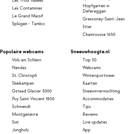
Les Trois Vallées
Hopfgarten in
Les Contamines
Defereggen
Le Grand Massif
Gressoney-Saint-Jean
Splügen - Tambo
Itter
Chamrousse 1650
Populaire webcams
Sneeuwhoogte.nl
Völs am Schlern
Top 50
Nendaz
Webcams
St. Christoph
Wintersportweer
Skeikampen
Kaarten
Gstaad Glacier 3000
Sneeuwverwachting
Puy Saint Vincent 1800
Accommodaties
Schwendt
Tips
Montgenèvre
Reviews
Sixt
Live updates
Jungholz
App