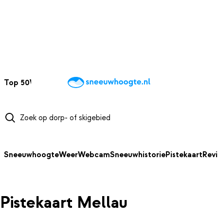
NAAR HOOFDINHOUD
Top 50
Webcams
Wintersportweer
Kaarten
Sneeuwverwacht
Sneeuwhoogte
Weer
Webcam
Sneeuwhistorie
Pistekaart
Rev
Pistekaart Mellau