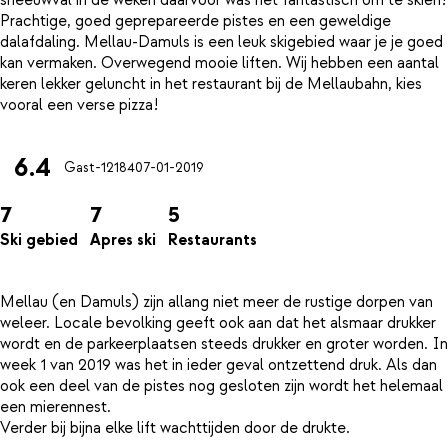
sneeuwval in de weken daarvoor was het fantastisch om te skiën!
Prachtige, goed geprepareerde pistes en een geweldige
dalafdaling. Mellau-Damuls is een leuk skigebied waar je je goed
kan vermaken. Overwegend mooie liften. Wij hebben een aantal
keren lekker geluncht in het restaurant bij de Mellaubahn, kies
6.4
Gast-12184
07-01-2019
7
7
5
Ski gebied
Apres ski
Restaurants
Mellau (en Damuls) zijn allang niet meer de rustige dorpen van
weleer. Locale bevolking geeft ook aan dat het alsmaar drukker
wordt en de parkeerplaatsen steeds drukker en groter worden. In
week 1 van 2019 was het in ieder geval ontzettend druk. Als dan
ook een deel van de pistes nog gesloten zijn wordt het helemaal
een mierennest.
Verder bij bijna elke lift wachttijden door de drukte.