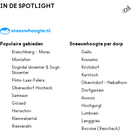
IN DE SPOTLIGHT
Populaire gebieden
Sneeuwhoogte per dorp
Kreischberg - Murau
Geilo
Montafon
Kuusamo
Sogndal skisenter & Sogn
Kirchdorf
Skisenter
Kartitsch
Flims-Laax-Falera
Oberstdorf - Nebelhorn
Oberaudorf Hocheck
Dorfgastein
Samnaun
Aussois
Gstaad
Hochgurgl
Harrachov
Lumbrein
Kleinwalsertal
Lenggries
Riesneralm
Riscone (Reischach)