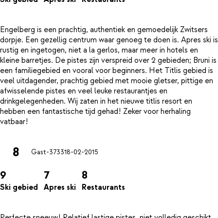
Engelberg is een prachtig, authentiek en gemoedelijk Zwitsers
dorpje. Een gezellig centrum waar genoeg te doen is. Apres ski is
rustig en ingetogen, niet a la gerlos, maar meer in hotels en
kleine barretjes. De pistes zijn verspreid over 2 gebieden; Bruni is
een familiegebied en vooral voor beginners. Het Titlis gebied is
veel uitdagender, prachtig gebied met mooie gletser, pittige en
afwisselende pistes en veel leuke restaurantjes en
drinkgelegenheden. Wij zaten in het nieuwe titlis resort en
hebben een fantastische tijd gehad! Zeker voor herhaling
8
Gast-3733
18-02-2015
9
7
8
Ski gebied
Apres ski
Restaurants
Perfecte sneeuw! Relatief lastige pistes, niet volledig geschikt