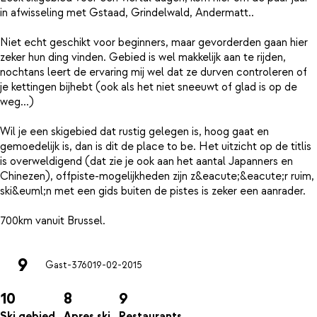
in afwisseling met Gstaad, Grindelwald, Andermatt..
Niet echt geschikt voor beginners, maar gevorderden gaan hier
zeker hun ding vinden. Gebied is wel makkelijk aan te rijden,
nochtans leert de ervaring mij wel dat ze durven controleren of
je kettingen bijhebt (ook als het niet sneeuwt of glad is op de
weg...)
Wil je een skigebied dat rustig gelegen is, hoog gaat en
gemoedelijk is, dan is dit de place to be. Het uitzicht op de titlis
is overweldigend (dat zie je ook aan het aantal Japanners en
Chinezen), offpiste-mogelijkheden zijn z&eacute;&eacute;r ruim,
ski&euml;n met een gids buiten de pistes is zeker een aanrader.
9
Gast-3760
19-02-2015
10
8
9
Ski gebied
Apres ski
Restaurants