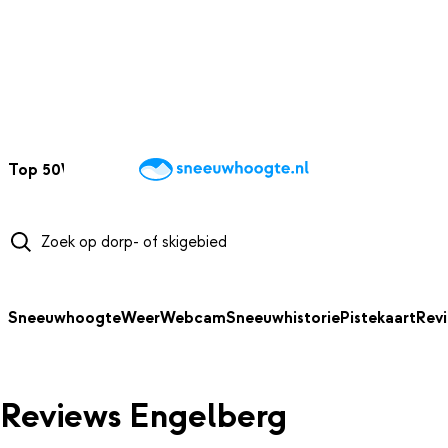
NAAR HOOFDINHOUD
Top 50
Webcams
Wintersportweer
Kaarten
Sneeuwverwacht
Sneeuwhoogte
Weer
Webcam
Sneeuwhistorie
Pistekaart
Rev
Reviews Engelberg