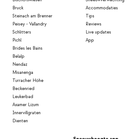
Bischofswiesen
Sneeuwverwachting
Bruck
Accommodaties
Steinach am Brenner
Tips
Peisey - Vallandry
Reviews
Schlitters
Live updates
Pichl
App
Brides les Bains
Belalp
Nendaz
Misanenga
Turracher Höhe
Beckenried
Leukerbad
Axamer Lizum
Innervillgraten
Dienten
Sneeuwhoogte app