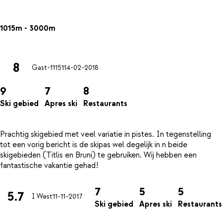
1015m - 3000m
8
Gast-11151
14-02-2018
9
7
8
Ski gebied
Apres ski
Restaurants
Prachtig skigebied met veel variatie in pistes. In tegenstelling
tot een vorig bericht is de skipas wel degelijk in n beide
skigebieden (Titlis en Bruni) te gebruiken. Wij hebben een
7
5
5
5.7
I West
11-11-2017
Ski gebied
Apres ski
Restaurants