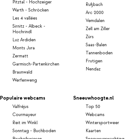
Pitztal - Hochzeiger
Rußbach
Warth - Schröcken
Arc 2000
Les 4 vallées
Vemdalen
Sirnitz - Albeck -
Zell am Ziller
Hochrindl
Zürs
Luz Ardiden
Saas-Balen
Monts Jura
Tannenboden
Zermatt
Frutigen
Garmisch-Partenkirchen
Nendaz
Braunwald
Werfenweng
Populaire webcams
Sneeuwhoogte.nl
Valfréjus
Top 50
Courmayeur
Webcams
Reit im Winkl
Wintersportweer
Sonntag - Buchboden
Kaarten