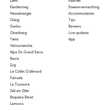
Zams
Kaarten
Kandersteg
Sneeuwverwachting
Nesselwängle
Accommodaties
Olang
Tips
Gerlos
Reviews
Oberiberg
Live updates
Temù
App
Valtournenche
Alpe Du Grand Serre
Rauris
Zug
Le Collet D'allevard
Falcade
La Toussuire
Zell am Ziller
Baqueira Beret
Lamoura