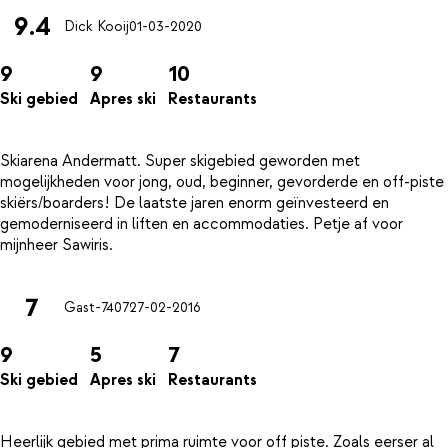
9.4
Dick Kooij
01-03-2020
9
9
10
Ski gebied
Apres ski
Restaurants
Skiarena Andermatt. Super skigebied geworden met
mogelijkheden voor jong, oud, beginner, gevorderde en off-piste
skiërs/boarders! De laatste jaren enorm geïnvesteerd en
gemoderniseerd in liften en accommodaties. Petje af voor
7
Gast-7407
27-02-2016
9
5
7
Ski gebied
Apres ski
Restaurants
Heerlijk gebied met prima ruimte voor off piste. Zoals eerser al