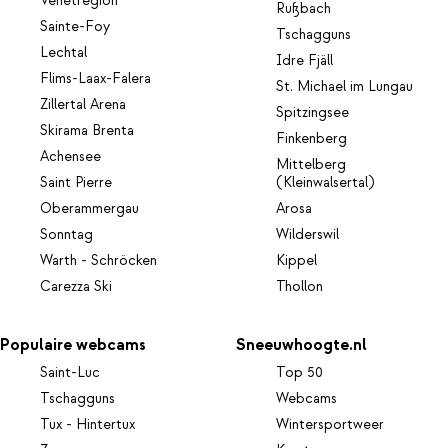
Venetregion
Rußbach
Sainte-Foy
Tschagguns
Lechtal
Idre Fjäll
Flims-Laax-Falera
St. Michael im Lungau
Zillertal Arena
Spitzingsee
Skirama Brenta
Finkenberg
Achensee
Mittelberg
Saint Pierre
(Kleinwalsertal)
Oberammergau
Arosa
Sonntag
Wilderswil
Warth - Schröcken
Kippel
Carezza Ski
Thollon
Populaire webcams
Sneeuwhoogte.nl
Saint-Luc
Top 50
Tschagguns
Webcams
Tux - Hintertux
Wintersportweer