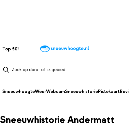
NAAR HOOFDINHOUD
Top 50
Webcams
Wintersportweer
Kaarten
Sneeuwverwacht
Sneeuwhoogte
Weer
Webcam
Sneeuwhistorie
Pistekaart
Rev
Sneeuwhistorie Andermatt