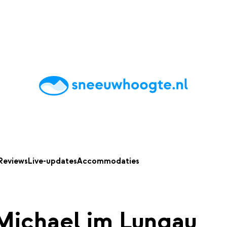
chting
Accommodaties
Tips
Reviews
Live updates
App
Reviews
Live-updates
Accommodaties
Michael im Lungau