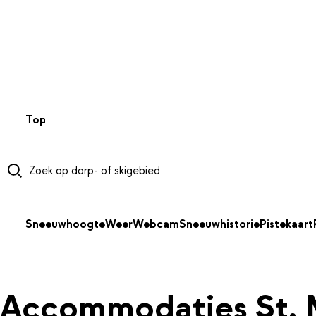
NAAR HOOFDINHOUD
Top 50
Webcams
Wintersportweer
Kaarten
Sneeuwverwa
Sneeuwhoogte
Weer
Webcam
Sneeuwhistorie
Pistekaart
Accommodaties St. 