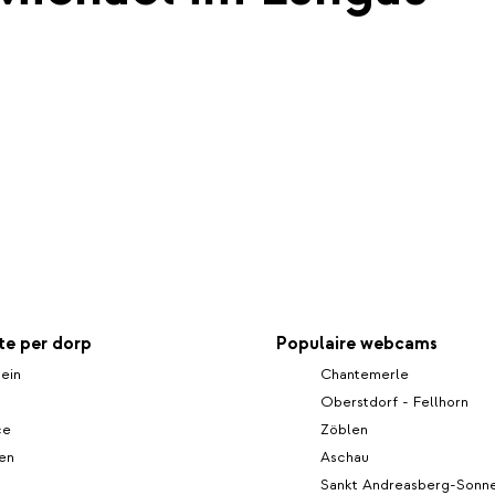
e per dorp
Populaire webcams
ein
Chantemerle
Oberstdorf - Fellhorn
ce
Zöblen
len
Aschau
Sankt Andreasberg-Sonn