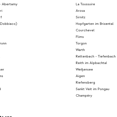
 - Abertamy
La Toussuire
ri
Arosa
f
Sirnitz
(Dobbiaco)
Hopfgarten im Brixental
Courchevel
n
Flims
runn
Torgon
Warth
l
Rettenbach - Tiefenbach 
Reith im Alpbachtal
ser
Weißensee
ms
Aigen
Riefensberg
d
Sankt Veit im Pongau
Champéry