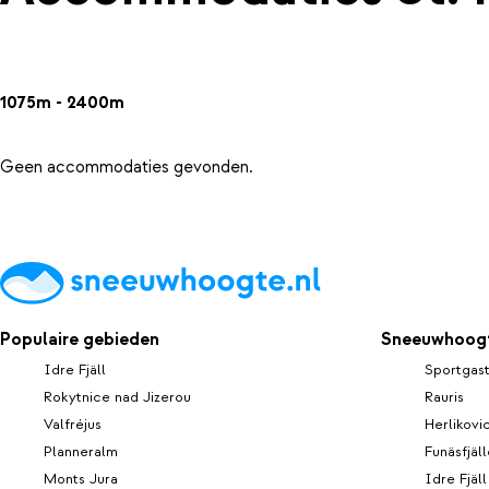
1075m - 2400m
Geen accommodaties gevonden.
Populaire gebieden
Sneeuwhoogt
Idre Fjäll
Sportgast
Rokytnice nad Jizerou
Rauris
Valfréjus
Herlikovi
Planneralm
Funäsfjäl
Monts Jura
Idre Fjäll