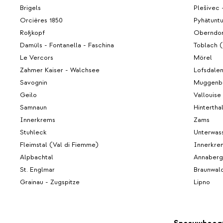
Brigels
Plešivec
Orcières 1850
Pyhätuntu
Roßkopf
Oberndor
Damüls - Fontanella - Faschina
Toblach 
Le Vercors
Mörel
Zahmer Kaiser - Walchsee
Lofsdale
Savognin
Muggenb
Geilo
Vallouise
Samnaun
Hintertha
Innerkrems
Zams
Stuhleck
Unterwas
Fleimstal (Val di Fiemme)
Innerkre
Alpbachtal
Annaberg
St. Englmar
Braunwal
Grainau - Zugspitze
Lipno