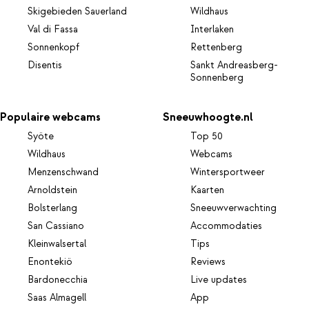
Skigebieden Sauerland
Wildhaus
Val di Fassa
Interlaken
Sonnenkopf
Rettenberg
Disentis
Sankt Andreasberg-
Sonnenberg
Populaire webcams
Sneeuwhoogte.nl
Syöte
Top 50
Wildhaus
Webcams
Menzenschwand
Wintersportweer
Arnoldstein
Kaarten
Bolsterlang
Sneeuwverwachting
San Cassiano
Accommodaties
Kleinwalsertal
Tips
Enontekiö
Reviews
Bardonecchia
Live updates
Saas Almagell
App