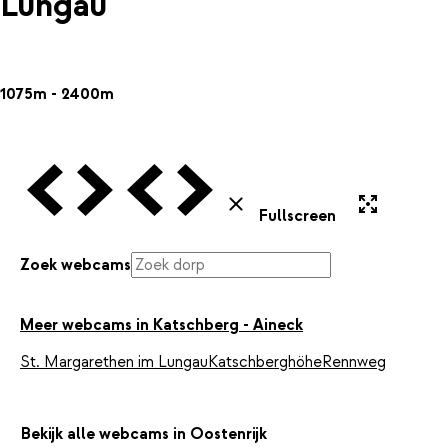
Lungau
1075m - 2400m
Vorige Webcam
Volgende Webcam
Vorige Webcam
Volgende Webcam
Uitvergroten
Sluiten
Fullscreen
Zoek webcams
Meer webcams in Katschberg - Aineck
St. Margarethen im Lungau
Katschberghöhe
Rennweg
Bekijk alle webcams in Oostenrijk