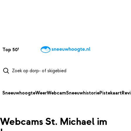
NAAR HOOFDINHOUD
Top 50
Webcams
Wintersportweer
Kaarten
Sneeuwverwacht
Sneeuwhoogte
Weer
Webcam
Sneeuwhistorie
Pistekaart
Rev
Webcams St. Michael im