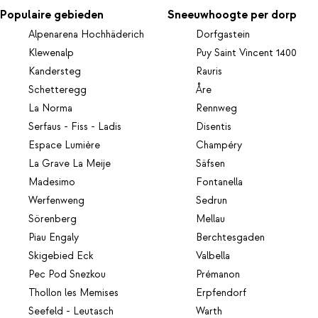
Populaire gebieden
Sneeuwhoogte per dorp
Alpenarena Hochhäderich
Dorfgastein
Klewenalp
Puy Saint Vincent 1400
Kandersteg
Rauris
Schetteregg
Åre
La Norma
Rennweg
Serfaus - Fiss - Ladis
Disentis
Espace Lumière
Champéry
La Grave La Meije
Säfsen
Madesimo
Fontanella
Werfenweng
Sedrun
Sörenberg
Mellau
Piau Engaly
Berchtesgaden
Skigebied Eck
Valbella
Pec Pod Snezkou
Prémanon
Thollon les Memises
Erpfendorf
Seefeld - Leutasch
Warth