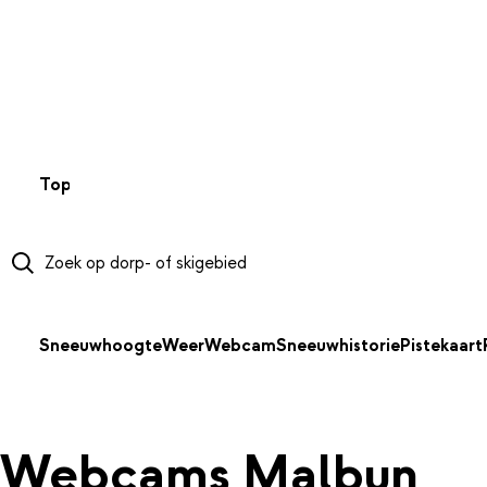
NAAR HOOFDINHOUD
Top 50
Webcams
Wintersportweer
Kaarten
Sneeuwverwa
Sneeuwhoogte
Weer
Webcam
Sneeuwhistorie
Pistekaart
Webcams Malbun