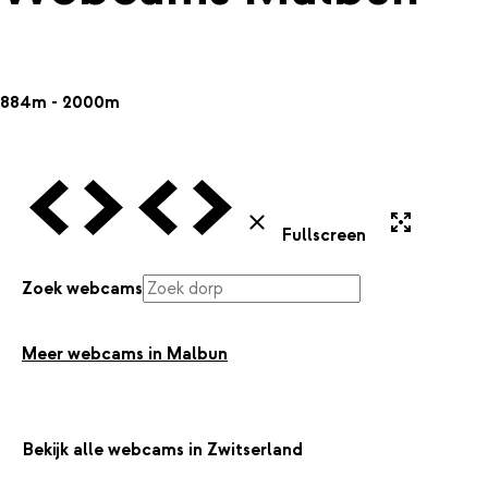
884m - 2000m
Vorige Webcam
Volgende Webcam
Vorige Webcam
Volgende Webcam
Uitvergroten
Sluiten
Fullscreen
Zoek webcams
Meer webcams in Malbun
Bekijk alle webcams in Zwitserland