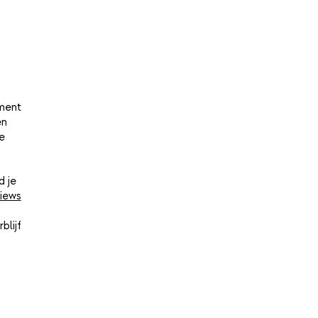
oment
en
e
d je
iews
blijf