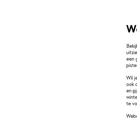
W
Beki
uitz
een 
piste
Wil 
ook 
en
pi
winte
te vo
Webc