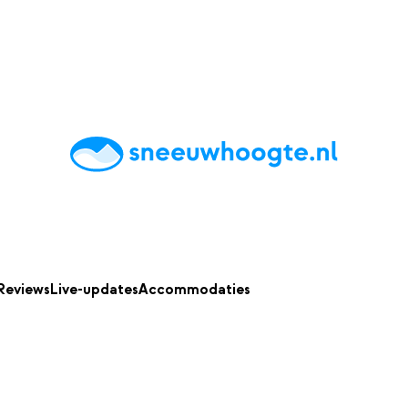
chting
Accommodaties
Tips
Reviews
Live updates
App
Reviews
Live-updates
Accommodaties