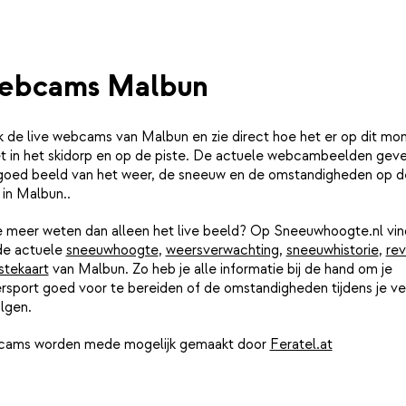
ebcams Malbun
jk de live webcams van Malbun en zie direct hoe het er op dit m
iet in het skidorp en op de piste. De actuele webcambeelden gev
goed beeld van het weer, de sneeuw en de omstandigheden op d
 in Malbun..
je meer weten dan alleen het live beeld? Op Sneeuwhoogte.nl vin
de actuele
sneeuwhoogte
,
weersverwachting
,
sneeuwhistorie
,
rev
stekaart
van Malbun. Zo heb je alle informatie bij de hand om je
rsport goed voor te bereiden of de omstandigheden tijdens je ver
lgen.
ams worden mede mogelijk gemaakt door
Feratel.at