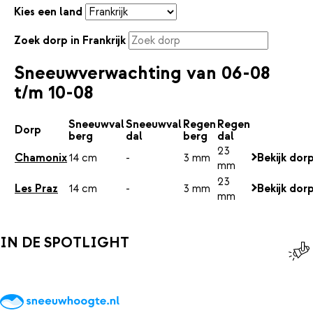
Kies een land
Zoek dorp in Frankrijk
Sneeuwverwachting van 06-08
t/m 10-08
Sneeuwval
Sneeuwval
Regen
Regen
Dorp
berg
dal
berg
dal
23
Chamonix
14 cm
-
3 mm
Bekijk dor
mm
23
Les Praz
14 cm
-
3 mm
Bekijk dor
mm
IN DE SPOTLIGHT