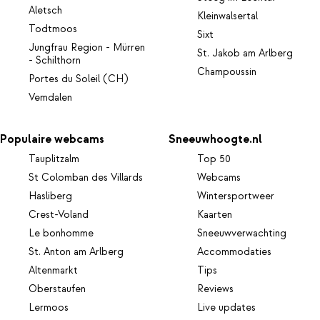
Aletsch
Kleinwalsertal
Todtmoos
Sixt
Jungfrau Region - Mürren
St. Jakob am Arlberg
- Schilthorn
Champoussin
Portes du Soleil (CH)
Vemdalen
Populaire webcams
Sneeuwhoogte.nl
Tauplitzalm
Top 50
St Colomban des Villards
Webcams
Hasliberg
Wintersportweer
Crest-Voland
Kaarten
Le bonhomme
Sneeuwverwachting
St. Anton am Arlberg
Accommodaties
Altenmarkt
Tips
Oberstaufen
Reviews
Lermoos
Live updates