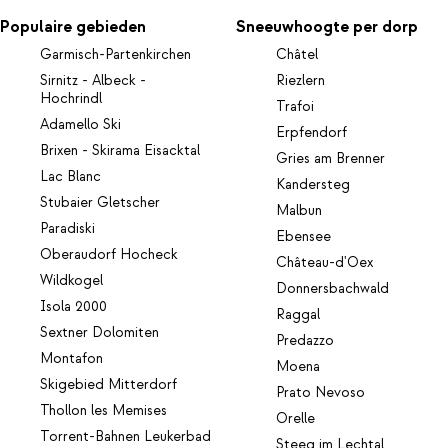
Populaire gebieden
Sneeuwhoogte per dorp
Garmisch-Partenkirchen
Châtel
Sirnitz - Albeck -
Riezlern
Hochrindl
Trafoi
Adamello Ski
Erpfendorf
Brixen - Skirama Eisacktal
Gries am Brenner
Lac Blanc
Kandersteg
Stubaier Gletscher
Malbun
Paradiski
Ebensee
Oberaudorf Hocheck
Château-d'Oex
Wildkogel
Donnersbachwald
Isola 2000
Raggal
Sextner Dolomiten
Predazzo
Montafon
Moena
Skigebied Mitterdorf
Prato Nevoso
Thollon les Memises
Orelle
Torrent-Bahnen Leukerbad
Steeg im Lechtal